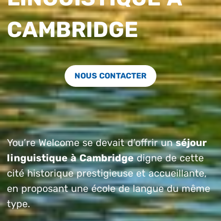
CAMBRIDGE
NOUS CONTACTER
You’re Welcome se devait d’offrir un
séjour
linguistique à Cambridge
digne de cette
cité historique prestigieuse et accueillante,
en proposant une école de langue du même
type.