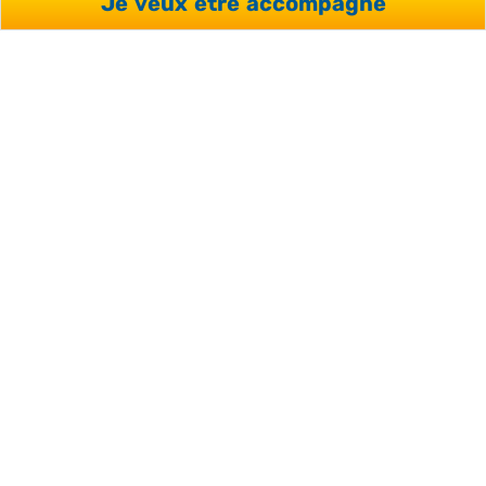
Télécharger la page au format
Je veux être accompagné
PDF
VOUS AVEZ DES
QUESTIONS OU
SOUHAITEZ RECEVOIR UN
DEVIS ?
Votre conseiller répondra à vos interrogations et vous
accompagnera de façon personnalisée dans votre
projet.