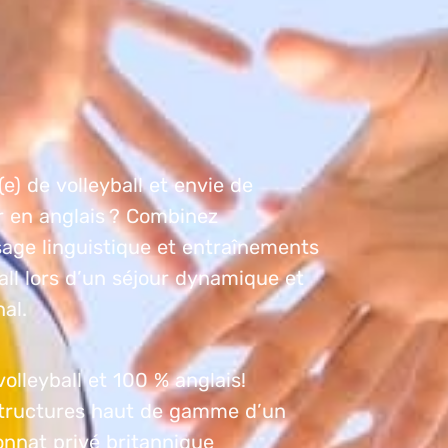
e) de volleyball et envie de
r en anglais ? Combinez
age linguistique et entraînements
all lors d’un séjour dynamique et
nal.
olleyball et 100 % anglais!
structures haut de gamme d’un
onnat privé britannique