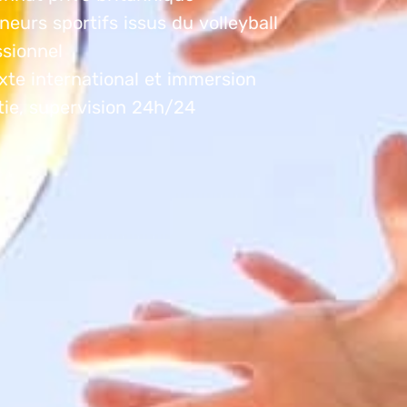
neurs sportifs issus du volleyball
ssionnel
xte international et immersion
tie, supervision 24h/24