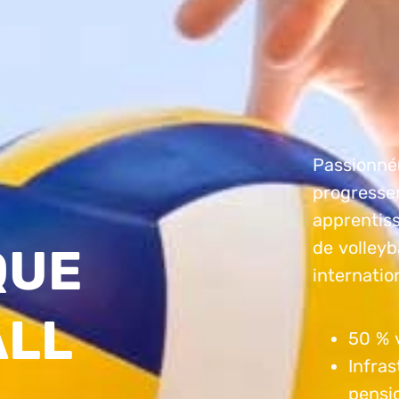
Passionné(
progresse
apprentiss
de volleyb
QUE
internatio
ALL
50 % v
Infra
pensi