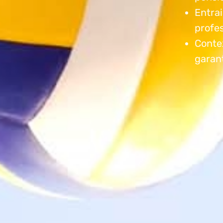
Entrai
profe
Conte
garan