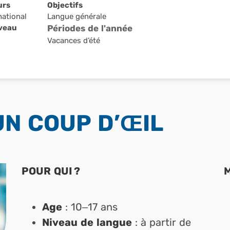
urs
Objectifs
national
Langue générale
iveau
Périodes de l'année
Vacances d’été
UN COUP D’ŒIL
POUR QUI ?
Age
: 10–17 ans
Niveau de langue
: à partir de