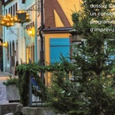
dossier s’
un conseil
programme
d’imprévu 