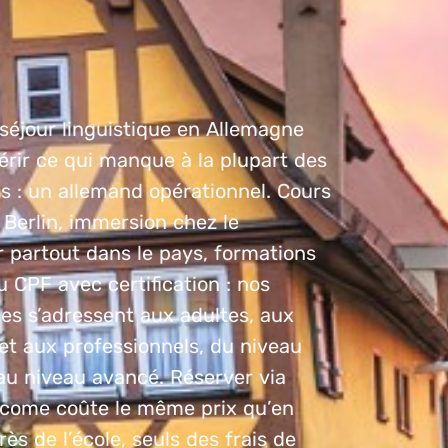
séjour linguistique en Allemagne
rir ce qui manque à la plupart des
s : un allemand opérationnel. Cours
 Berlin, immersion chez le
 partout dans le pays, formations
au CPF avec certification : nos
s s’adressent aux adultes, aux
et aux professionnels, du niveau
au niveau avancé. Réserver via
lcome coûte le même prix qu’en
rès de l’école, seuls des frais de