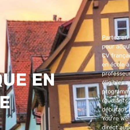
Partez en 
pour acqué
CV françai
en école à
QUE EN
professeur
éligibles 
programme
E
étudiants 
débutant 
You’re We
direct aup