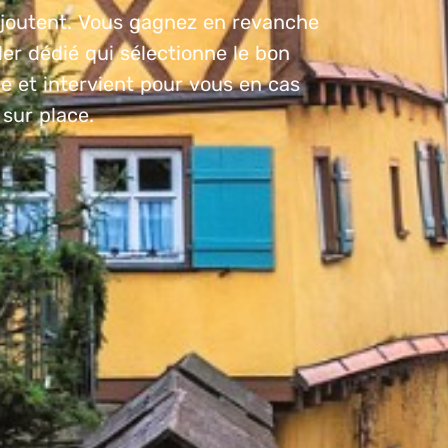
ajoutent. Vous gagnez en revanche
ler dédié qui sélectionne le bon
 et intervient pour vous en cas
sur place.