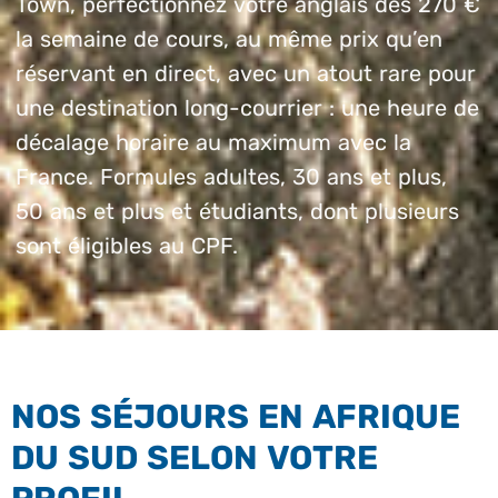
Town, perfectionnez votre anglais dès 270 €
la semaine de cours, au même prix qu’en
réservant en direct, avec un atout rare pour
une destination long-courrier : une heure de
décalage horaire au maximum avec la
France. Formules adultes, 30 ans et plus,
50 ans et plus et étudiants, dont plusieurs
sont éligibles au CPF.
NOS SÉJOURS EN AFRIQUE
DU SUD SELON VOTRE