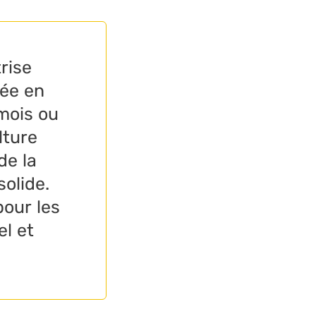
rise
rée en
mois ou
lture
de la
solide.
pour les
el et