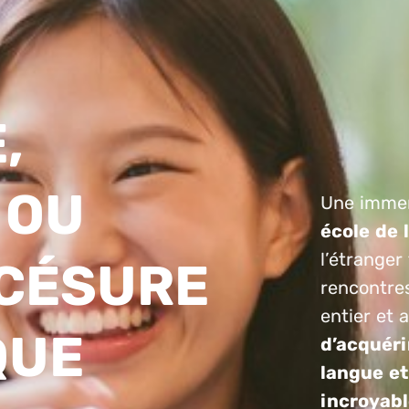
,
 OU
Une immer
école de 
l’étranger
 CÉSURE
rencontre
entier et 
QUE
d’acquéri
langue et
incroyabl