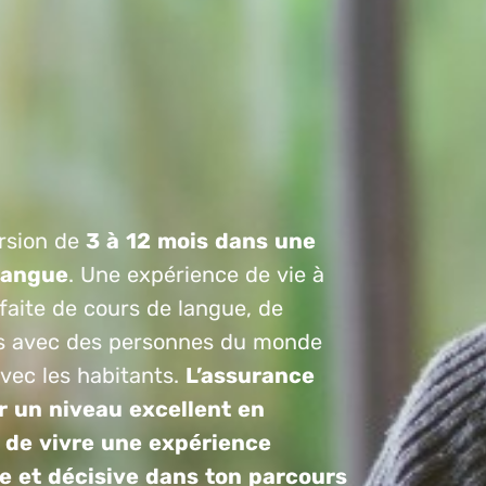
sion de
3 à 12 mois dans une
langue
. Une expérience de vie à
 faite de cours de langue, de
s avec des personnes du monde
avec les habitants.
L’assurance
r un niveau excellent en
 de vivre une expérience
e et décisive dans ton parcours