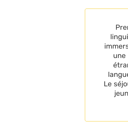
Pre
lingu
immers
une 
étra
langue
Le séjo
jeun