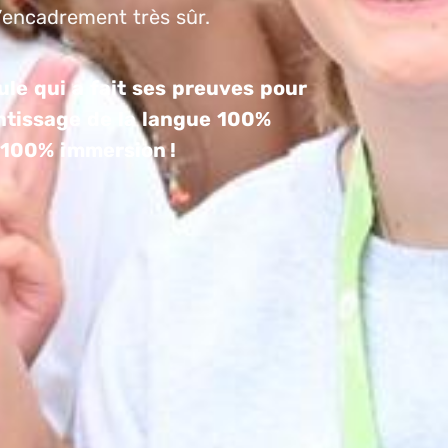
l’encadrement très sûr.
le qui a fait ses preuves pour
ntissage de la langue 100%
t 100% immersion !