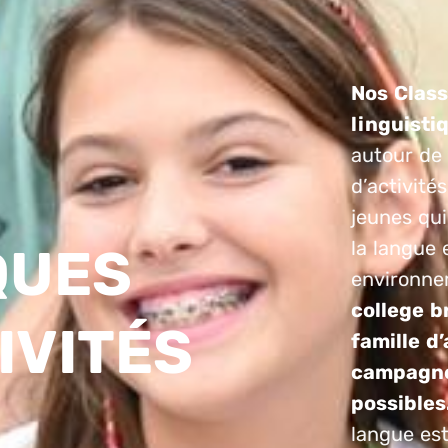
Nos Class
linguisti
autour de
d’activité
jeunes qui
la langue
QUES
environne
college b
IVITÉS
famille d’
campagne,
possibles
langue es