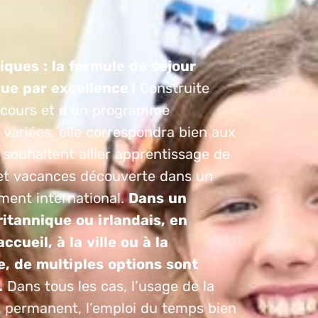
iques : la formule de séjour
que par excellence !
Construite
 cours et d’un programme
s variées, elle correspondra bien aux
 souhaitent allier apprentissage de
 et vacances découverte dans un
ment international.
Dans un
ritannique ou irlandais, en
accueil, à la ville ou à la
 de multiples options sont
.
Dans tous les cas, l’usage de la
t permanent, l’emploi du temps bien