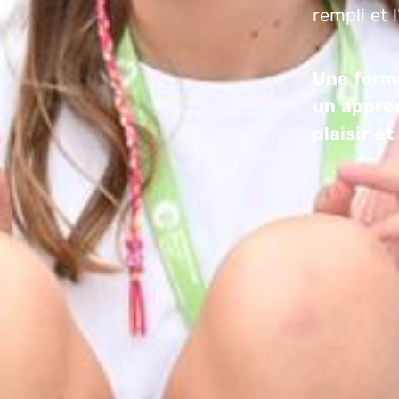
rempli et 
Une formu
un appre
plaisir e