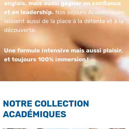
anglais, mais aussi gagner en confiance
et en leadership.
Nos séjours Académiques
laissent aussi de la place à la détente et à la
découverte.
Une formule intensive mais aussi plaisir,
et toujours 100% immersion !
NOTRE COLLECTION
ACADÉMIQUES