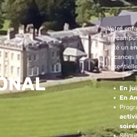
Votre enfa
en campus 
l’été un e
vacances l
essentiell
IONAL
En jui
En An
Progr
activ
soiré
Séjou