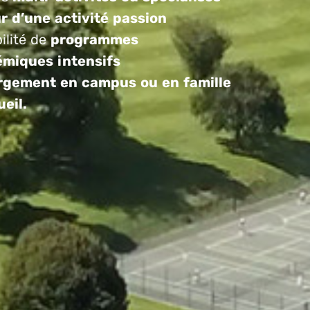
r d’une activité passion
ilité de
programmes
miques intensifs
gement en campus ou en famille
ueil.