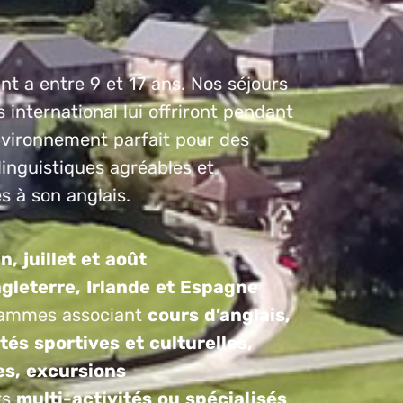
nt a entre 9 et 17 ans. Nos séjours
international lui offriront pendant
nvironnement parfait pour des
inguistiques agréables et
es à son anglais.
n, juillet et août
gleterre, Irlande et Espagne
ammes associant
cours d’anglais,
ités sportives et culturelles,
es, excursions
rs
multi-activités ou spécialisés