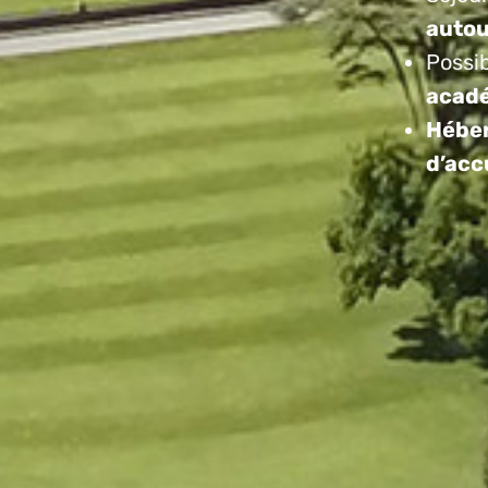
autou
Possib
acadé
Héber
d’acc